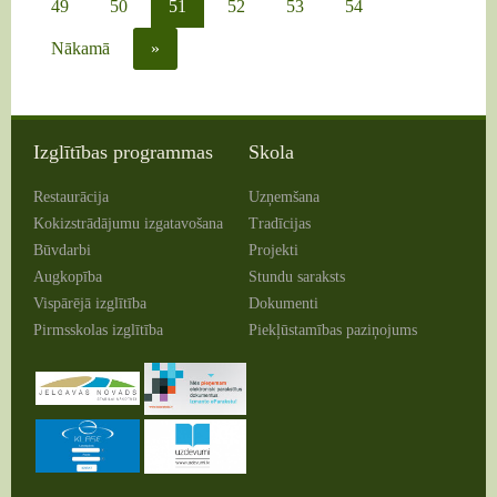
49
50
51
52
53
54
Nākamā
»
Izglītības programmas
Skola
Restaurācija
Uzņemšana
Kokizstrādājumu izgatavošana
Tradīcijas
Būvdarbi
Projekti
Augkopība
Stundu saraksts
Vispārējā izglītība
Dokumenti
Pirmsskolas izglītība
Piekļūstamības paziņojums