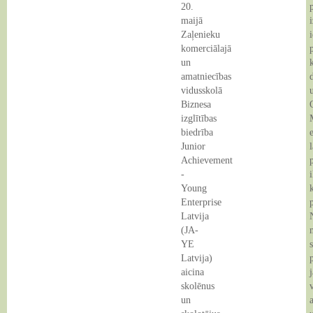
20.
E-vide
Dokumenti
Augkopība
maijā
Zaļenieku
Kontakti
Karjeras atbalsts
Vispārējā izglītība
komerciālajā
un
Interešu izglītība
Pirmsskolas izglītība
amatniecības
vidusskolā
Biznesa
izglītības
biedrība
Junior
l
Achievement
-
Young
Enterprise
Latvija
(JA-
YE
Latvija)
aicina
skolēnus
un