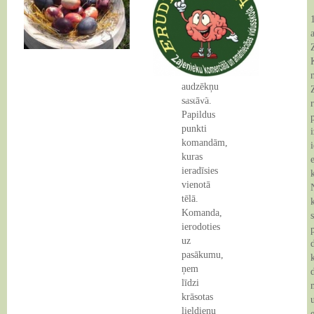
Grupas
veido
komandas
a
3
-
11 Apr 2014
4
audzēkņu
10 Apr 2014
sastāvā.
Papildus
punkti
komandām,
kuras
ieradīsies
vienotā
tēlā.
Komanda,
ierodoties
uz
pasākumu,
ņem
līdzi
krāsotas
lieldienu