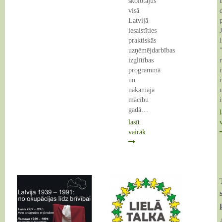
skolotājus
visā
Latvijā
iesaistīties
praktiskās
uzņēmējdarbības
izglītības
programmā
un
nākamajā
mācību
gadā…
l
lasīt
vairāk
Ceļojošā
izstāde
"LATVIJA
1939-