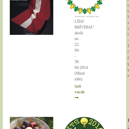
1991:
NO
OKUPĀCIJAS
LĪDZ
24 Apr 2014
BRĪVĪBAI"
skolā
t
no
-
24 Apr 2014
22.
04.
-
30.
l
04.2014.
(Mazā
zāle)
lasīt
vairāk
Lieldienas