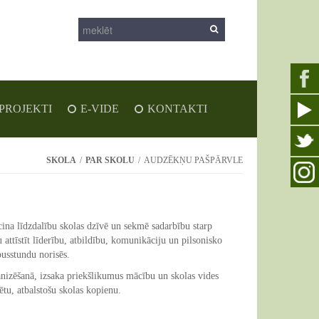
PROJEKTI
E-VIDE
KONTAKTI
SKOLA
/
PAR SKOLU
/
AUDZĒKŅU PAŠPĀRVLE
cina līdzdalību skolas dzīvē un sekmē sadarbību starp
ttīstīt līderību, atbildību, komunikāciju un pilsonisko
rpusstundu norisēs.
nizēšanā, izsaka priekšlikumus mācību un skolas vides
ētu, atbalstošu skolas kopienu.