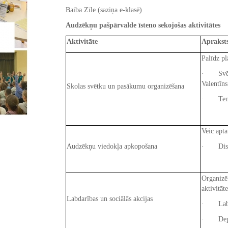
Baiba Zīle (saziņa e-klasē)
Audzēkņu pašpārvalde īsteno sekojošas aktivitātes
Aktivitāte
Aprakst
Palīdz p
· Svētki
Valentīn
Skolas svētku un pasākumu organizēšana
· Temat
Veic apta
Audzēkņu viedokļa apkopošana
· Disku
Organizē 
aktivitāte
Labdarības un sociālās akcijas
· Labdar
· Depozī