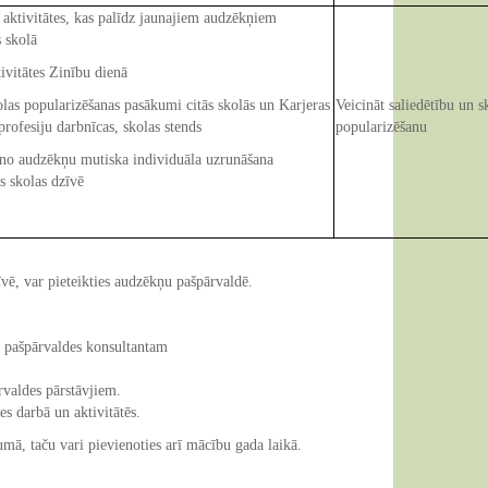
aktivitātes, kas palīdz jaunajiem audzēkņiem
s skolā
tātes Zinību dienā
 popularizēšanas pasākumi citās skolās un Karjeras
Veicināt saliedētību un s
profesiju darbnīcas, skolas stends
popularizēšanu
audzēkņu mutiska individuāla uzrunāšana
es skolas dzīvē
zīvē, var pieteikties audzēkņu pašpārvaldē.
i pašpārvaldes konsultantam
rvaldes pārstāvjiem.
s darbā un aktivitātēs.
mā, taču vari pievienoties arī mācību gada laikā.