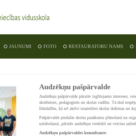
JAUNUMI
FOTO
RESTAURATORU NAMS
Audzēkņu pašpārvalde
Audzēkņu pašpārvalde pārstāv izglītojamo intereses, vei
skolēniem, pedagogiem un skolas vadību. Tā dod iespēju a
līdzdalību, kā arī aktīvi iesaistīties skolas ikdienas un ā
Pašpārvalde piedalās skolas pasākumu plānošanā un orga
uzlabošanai, pārstāv audzēkņu viedokli un veicina salied
Audzēkņu pašpārvaldes konsultante: