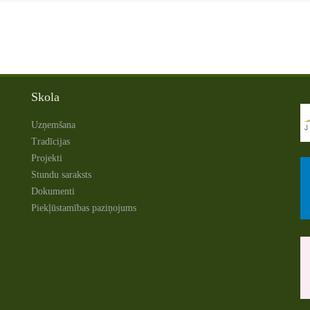
Skola
Uzņemšana
Tradīcijas
Projekti
Stundu saraksts
Dokumenti
Piekļūstamības paziņojums