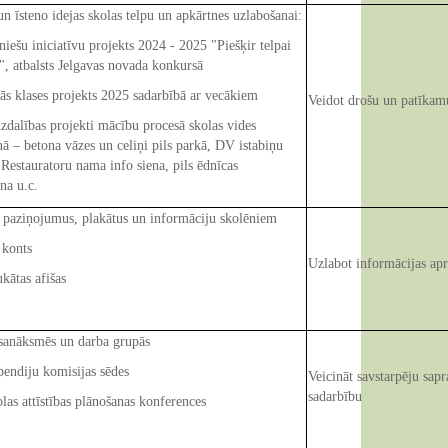
un īsteno idejas skolas telpu un apkārtnes uzlabošanai:
šu iniciatīvu projekts 2024 - 2025 "Piešķir telpai
", atbalsts Jelgavas novada konkursā
klases projekts 2025 sadarbībā ar vecākiem
Veidot drošu un patīkam
lības projekti mācību procesā skolas vides
ā – betona vāzes un celiņi pils parkā, DV istabiņu
Restauratoru nama info siena, pils ēdnīcas
na u.c.
 paziņojumus, plakātus un informāciju skolēniem
onts
Uzlabot informācijas apr
tas afišas
 sanāksmēs un darba grupās
diju komisijas sēdes
Veicināt savstarpēju sapr
sadarbību
 attīstības plānošanas konferences