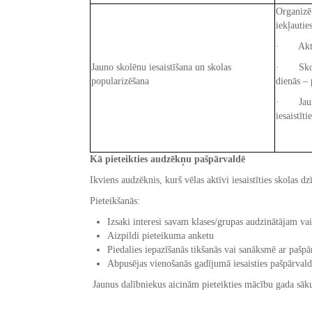
Organizē 
iekļautie
· Aktivi
Jauno skolēnu iesaistīšana un skolas
· Skolas
popularizēšana
dienās – 
· Jauno 
iesaistīti
Kā pieteikties audzēkņu pašpārvaldē
Ikviens audzēknis, kurš vēlas aktīvi iesaistīties skolas d
Pieteikšanās:
Izsaki interesi savam klases/grupas audzinātājam va
Aizpildi pieteikuma anketu
Piedalies iepazīšanās tikšanās vai sanāksmē ar pašpā
Abpusējas vienošanās gadījumā iesaisties pašpārvalde
Jaunus dalībniekus aicinām pieteikties mācību gada sāku