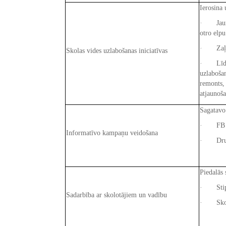
Ierosina 
· Jaunie
otro elpu
· Zaļās 
Skolas vides uzlabošanas iniciatīvas
· Līdzda
uzlabošan
remonts, 
atjaunoša
Sagatavo
· FB k
Informatīvo kampaņu veidošana
· Drukā
Piedalās
· Stipen
Sadarbība ar skolotājiem un vadību
· Skolas