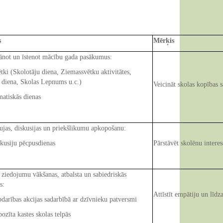
s
Mērķis
lānot un īstenot mācību gada pasākumus:
 (Skolotāju diena, Ziemassvētku aktivitātes,
s diena, Skolas Lepnums u.c.)
Veicināt skolas kopības s
iskās dienas
ujas, diskusijas un priekšlikumu apkopošanu:
siju pēcpusdienas
Pārstāvēt skolēnu interes
ziedojumu vākšanas, atbalsta un sabiedriskās
s:
Attīstīt empātiju un līdz
ības akcijas sadarbībā ar dzīvnieku patversmi
ta kastes skolas telpās