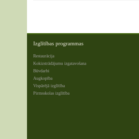
Izglītības programmas
Restaurācija
Kokizstrādājumu izgatavošana
Būvdarbi
Augkopība
Vispārējā izglītība
Pirmsskolas izglītība