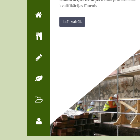
kvalifikācijas līmenis.
lasīt vairāk