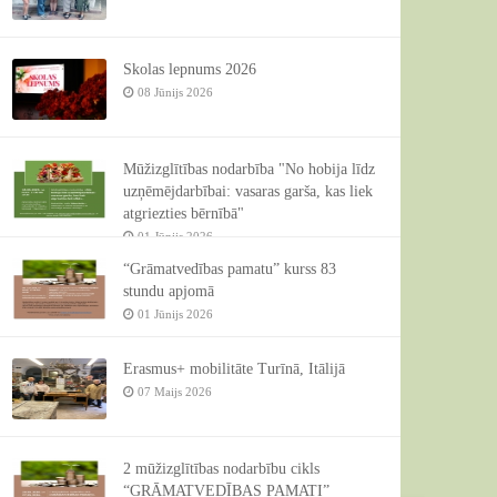
Skolas lepnums 2026
08 Jūnijs 2026
Mūžizglītības nodarbība "No hobija līdz
uzņēmējdarbībai: vasaras garša, kas liek
atgriezties bērnībā"
01 Jūnijs 2026
“Grāmatvedības pamatu” kurss 83
stundu apjomā
01 Jūnijs 2026
Erasmus+ mobilitāte Turīnā, Itālijā
07 Maijs 2026
2 mūžizglītības nodarbību cikls
“GRĀMATVEDĪBAS PAMATI”