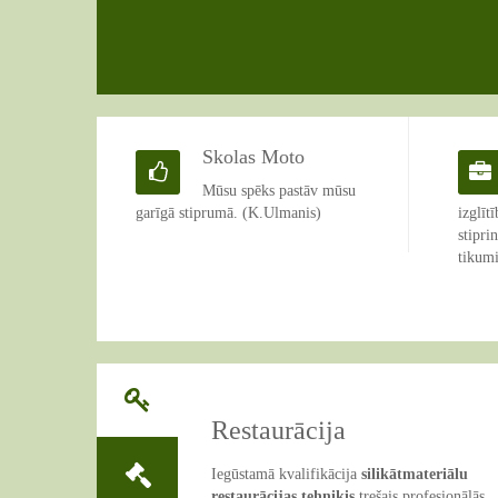
Skolas Moto
Mūsu spēks pastāv mūsu
garīgā stiprumā. (K.Ulmanis)
izglīt
stipri
tikumi
Restaurācija
Iegūstamā kvalifikācija
silikātmateriālu
restaurācijas tehniķis
trešais profesionālās