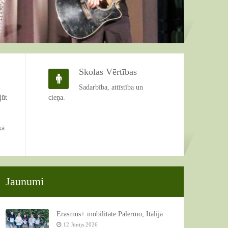
Skolas Vērtības
Sadarbība, attīstība un
ļūt
cieņa.
kā
Jaunumi
Erasmus+ mobilitāte Palermo, Itālijā
12 Jūnijs 2026