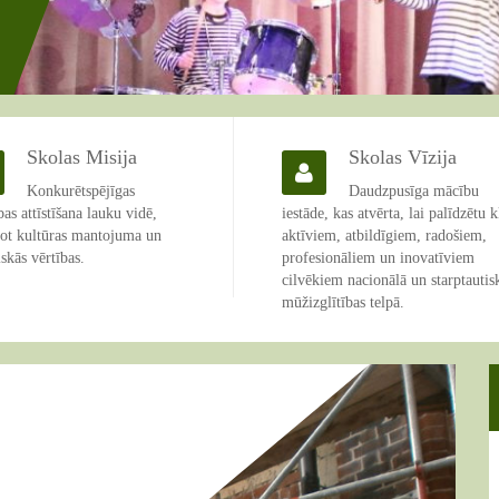
Skolas Misija
Skolas Vīzija
Konkurētspējīgas
Daudzpusīga mācību
ības attīstīšana lauku vidē,
iestāde, kas atvērta, lai palīdzētu k
not kultūras mantojuma un
aktīviem, atbildīgiem, radošiem,
skās vērtības.
profesionāliem un inovatīviem
cilvēkiem nacionālā un starptautis
mūžizglītības telpā.