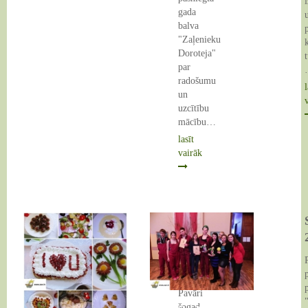
gada
balva
"Zaļenieku
Doroteja"
par
radošumu
l
un
uzcītību
mācību…
lasīt
vairāk
Pavāru
Valentīna
dienas
konkurss
Pavāri
šogad