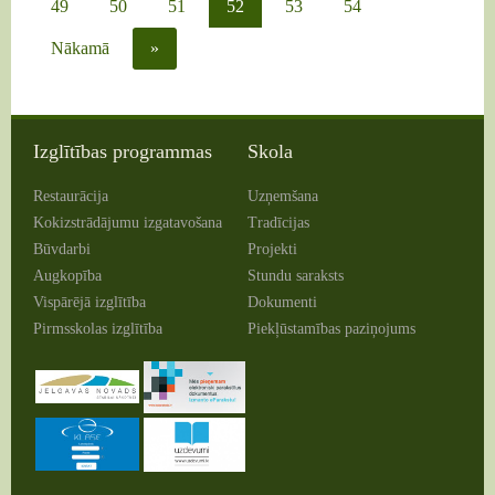
49
50
51
52
53
54
Nākamā
»
Izglītības programmas
Skola
Restaurācija
Uzņemšana
Kokizstrādājumu izgatavošana
Tradīcijas
Būvdarbi
Projekti
Augkopība
Stundu saraksts
Vispārējā izglītība
Dokumenti
Pirmsskolas izglītība
Piekļūstamības paziņojums