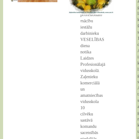
Kurzemes-
Zemgales
17 Feb 2014
l
profesionālo
mācību
02 Dec 2013
iestāžu
darbinieku
VESELĪBAS
diena
notika
i
Laidzes
Profesionālajā
vidusskolā.
Zaļenieku
komerciālā
un
amatniecības
s
vidusskola
10
cilvēku
sastāvā
komandu
sacensībās
piedalījās