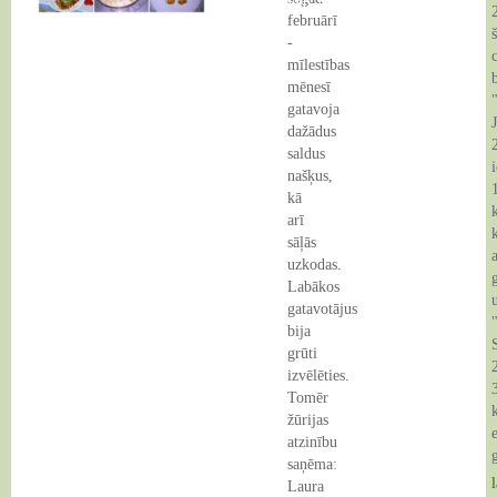
03 Feb 2014
februārī
-
18 Feb 2014
mīlestības
mēnesī
gatavoja
dažādus
saldus
našķus,
kā
arī
sāļās
uzkodas.
Labākos
gatavotājus
bija
grūti
izvēlēties.
Tomēr
žūrijas
atzinību
saņēma:
l
Laura