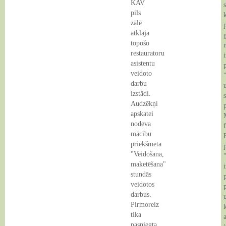
KAV
s
E-vide
Dokumenti
Augkopība
pils
zālē
Kontakti
Karjeras atbalsts
Vispārējā izglītība
atklāja
topošo
Interešu izglītība
Pirmsskolas izglītība
restauratoru
asistentu
veidoto
darbu
izstādi.
Audzēkņi
apskatei
nodeva
mācību
priekšmeta
"Veidošana,
maketēšana"
stundās
veidotos
darbus.
Pirmoreiz
tika
pasniegta