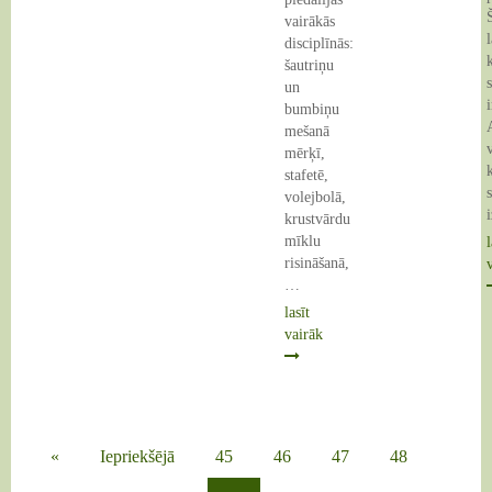
vairākās
disciplīnās:
šautriņu
un
i
bumbiņu
mešanā
mērķī,
stafetē,
volejbolā,
krustvārdu
mīklu
l
risināšanā,
…
lasīt
vairāk
«
Iepriekšējā
45
46
47
48