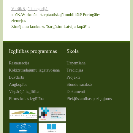
Vairāk šajā kategorijā:
« ZKAV skolēni starptautiskajā mobilitātē Portugāles
ziemeļos
Zīmējumu konkurss 'Sargāsim Latviju kopā!' »
Izglītības programmas
Skola
Restaurācija
Uzņemšana
Kokizstrādājumu izgatavošana
Tradīcijas
Būvdarbi
Projekti
Augkopība
Stundu saraksts
Vispārējā izglītība
Dokumenti
Pirmsskolas izglītība
Piekļūstamības paziņojums