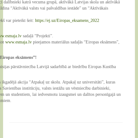
ci dalībnieki katrā vecuma grupā, aktīvākā Latvijas skola un aktīvākā
ldina “Aktīvākā valsts vai pašvaldības iestāde” un “Aktīvākais
kš var pieteikt šeit:
https://ej.uz/Eiropas_eksamens_2022
w.esmaja.lv
sadaļā “Projekti”.
jot
www.esmaja.lv
pieejamos materiālus sadaļās “Eiropas eksāmens”,
 “Eiropas eksāmens”!
ijas pārstāvniecība Latvijā sadarbībā ar biedrību Eiropas Kustība
ikgadējā akcija “Atpakaļ uz skolu. Atpakaļ uz universitāti”, kuras
as Savienības institūciju, valsts iestāžu un vēstniecību darbinieki,
niem un studentiem, lai iedvesmotu izaugsmei un dalītos personīgajā un
jumiem.