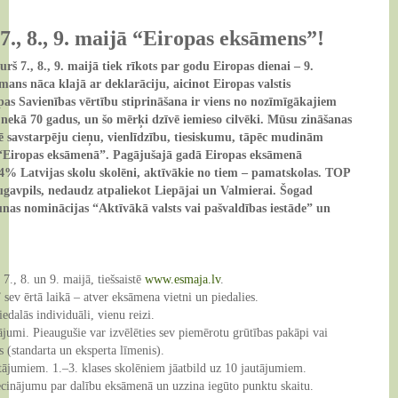
E-vide
Dokumenti
Augkopība
7., 8., 9. maijā “Eiropas eksāmens”!
Kontakti
Karjeras atbalsts
Vispārējā izglītība
kurš 7., 8., 9. maijā tiek rīkots par godu Eiropas dienai – 9.
ns nāca klajā ar deklarāciju, aicinot Eiropas valstis
Interešu izglītība
Pirmsskolas izglītība
pas Savienības vērtību stiprināšana ir viens no nozīmīgākajiem
nekā 70 gadus, un šo mērķi dzīvē iemieso cilvēki. Mūsu zināšanas
ē savstarpēju cieņu, vienlīdzību, tiesiskumu, tāpēc mudinām
es “Eiropas eksāmenā”. Pagājušajā gadā Eiropas eksāmenā
 64% Latvijas skolu skolēni, aktīvākie no tiem – pamatskolas. TOP
augavpils, nedaudz atpaliekot Liepājai un Valmierai. Šogad
unas nominācijas “Aktīvākā valsts vai pašvaldības iestāde” un
., 8. un 9. maijā, tiešsaistē
www.esmaja.lv
.
sev ērtā laikā – atver eksāmena vietni un piedalies.
edalās individuāli, vienu reizi.
tājumi. Pieaugušie var izvēlēties sev piemērotu grūtības pakāpi vai
 (standarta un eksperta līmenis).
tājumiem. 1.–3. klases skolēniem jāatbild uz 10 jautājumiem.
ecinājumu par dalību eksāmenā un uzzina iegūto punktu skaitu.