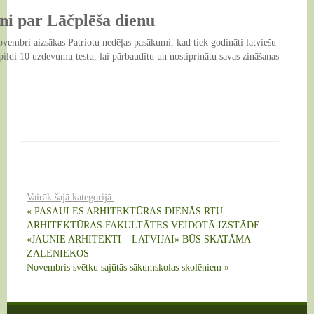
E-vide
Dokumenti
Augkopība
ini par Lāčplēša dienu
Kontakti
Karjeras atbalsts
Vispārējā izglītība
novembri aizsākas Patriotu nedēļas pasākumi, kad tiek godināti latviešu
pildi 10 uzdevumu testu, lai pārbaudītu un nostiprinātu savas zināšanas
Interešu izglītība
Pirmsskolas izglītība
Vairāk šajā kategorijā:
« PASAULES ARHITEKTŪRAS DIENĀS RTU
ARHITEKTŪRAS FAKULTĀTES VEIDOTĀ IZSTĀDE
«JAUNIE ARHITEKTI – LATVIJAI» BŪS SKATĀMA
ZAĻENIEKOS
Novembris svētku sajūtās sākumskolas skolēniem »