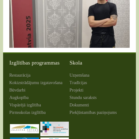
E-vide
Dokumenti
Augkopība
Kontakti
Karjeras atbalsts
Vispārējā izglītība
Interešu izglītība
Pirmsskolas izglītība
Izglītības programmas
Skola
Restaurācija
Uzņemšana
Kokizstrādājumu izgatavošana
Tradīcijas
Būvdarbi
Projekti
Augkopība
Stundu saraksts
Vispārējā izglītība
Dokumenti
Pirmsskolas izglītība
Piekļūstamības paziņojums